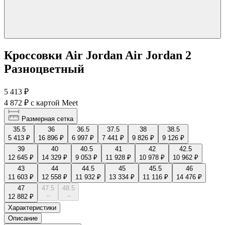
Кроссовки Air Jordan Air Jordan 2
Разноцветный
5 413 ₽
4 872 ₽
с картой Meet
Размерная сетка
35.5
36
36.5
37.5
38
38.5
5 413 ₽
16 896 ₽
6 997 ₽
7 441 ₽
9 826 ₽
9 126 ₽
39
40
40.5
41
42
42.5
12 645 ₽
14 329 ₽
9 053 ₽
11 928 ₽
10 978 ₽
10 962 ₽
43
44
44.5
45
45.5
46
11 603 ₽
12 558 ₽
11 932 ₽
13 334 ₽
11 116 ₽
14 476 ₽
47
47.5
48.5
--
--
12 882 ₽
Характеристики
Описание