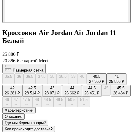
Кроссовки Air Jordan Air Jordan 11
Белый
25 886 ₽
20 886 ₽
с картой Meet
Размерная сетка
35.5
36
36.5
37.5
38
38.5
39
40
40.5
41
--
--
--
--
--
--
--
--
27 950 ₽
25 886 ₽
42
42.5
43
44
44.5
45
45.5
--
26 281 ₽
28 514 ₽
28 971 ₽
26 662 ₽
26 451 ₽
28 484 ₽
46
47
47.5
48
48.5
49.5
50.5
51.5
--
--
--
--
--
--
--
--
Характеристики
Описание
Где мы берем товары?
Как происходит доставка?