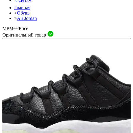
Детям
Главная
>
Обувь
>
Air Jordan
MP
Meet
Price
Оригинальный товар