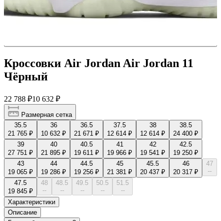
Кроссовки Air Jordan Air Jordan 11
Чёрный
22 788 ₽
10 632 ₽
Размерная сетка
35.5
36
36.5
37.5
38
38.5
21 765 ₽
10 632 ₽
21 671 ₽
12 614 ₽
12 614 ₽
24 400 ₽
39
40
40.5
41
42
42.5
27 751 ₽
21 895 ₽
19 611 ₽
19 966 ₽
19 541 ₽
19 250 ₽
43
44
44.5
45
45.5
46
47
--
19 065 ₽
19 286 ₽
19 256 ₽
21 381 ₽
20 437 ₽
20 317 ₽
47.5
48
48.5
49.5
50.5
51.5
--
--
--
--
--
19 845 ₽
Характеристики
Описание