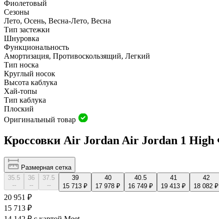
Фиолетовый
Сезоны
Лето, Осень, Весна-Лето, Весна
Тип застежки
Шнуровка
Функциональность
Амортизация, Противоскользящий, Легкий
Тип носка
Круглый носок
Высота каблука
Хай-топы
Тип каблука
Плоский
Оригинальный товар
Кроссовки Air Jordan Air Jordan 1 Hig
Размерная сетка
35.5
36
37.5
39
40
40.5
41
42
--
--
--
15 713 ₽
17 978 ₽
16 749 ₽
19 413 ₽
18 082 ₽
20 951 ₽
15 713 ₽
14 142 ₽
с картой Meet