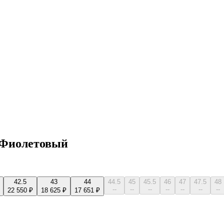
h Фиолетовый
42.5
43
44
44.5
45
45.5
46
47
47.5
48
--
--
--
--
--
--
--
22 550 ₽
18 625 ₽
17 651 ₽