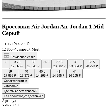
Кроссовки Air Jordan Air Jordan 1 Mid
Серый
19 060 ₽
14 295 ₽
12 866 ₽
с картой Meet
Размерная сетка
35
35.5
36
36.5
37.5
38
38.5
--
--
17 566 ₽
17 341 ₽
23 882 ₽
23 604 ₽
28 223 ₽
39
40
40.5
41
44
17 858 ₽
18 373 ₽
14 295 ₽
14 295 ₽
14 295 ₽
Характеристики
Описание
Где мы берем товары?
Как происходит доставка?
Артикул
554725092