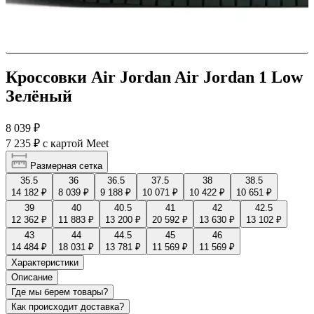
Кроссовки Air Jordan Air Jordan 1 Low
Зелёный
8 039 ₽
7 235 ₽
с картой Meet
Размерная сетка
35.5
36
36.5
37.5
38
38.5
14 182 ₽
8 039 ₽
9 188 ₽
10 071 ₽
10 422 ₽
10 651 ₽
39
40
40.5
41
42
42.5
12 362 ₽
11 883 ₽
13 200 ₽
20 592 ₽
13 630 ₽
13 102 ₽
43
44
44.5
45
46
14 484 ₽
18 031 ₽
13 781 ₽
11 569 ₽
11 569 ₽
Характеристики
Описание
Где мы берем товары?
Как происходит доставка?