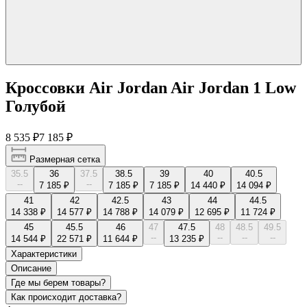
Кроссовки Air Jordan Air Jordan 1 Low
Голубой
8 535 ₽
7 185 ₽
Размерная сетка
35.5
36
37.5
38.5
39
40
40.5
--
--
7 185 ₽
7 185 ₽
7 185 ₽
14 440 ₽
14 094 ₽
41
42
42.5
43
44
44.5
14 338 ₽
14 577 ₽
14 788 ₽
14 079 ₽
12 695 ₽
11 724 ₽
45
45.5
46
47
47.5
48
48.5
49.5
--
--
--
--
14 544 ₽
22 571 ₽
11 644 ₽
13 235 ₽
Характеристики
Описание
Где мы берем товары?
Как происходит доставка?