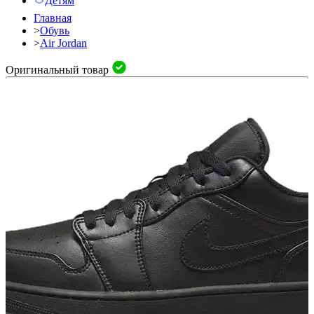
Детям
Главная
>
Обувь
>
Air Jordan
Оригинальный товар