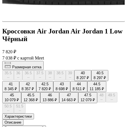
Кроссовки Air Jordan Air Jordan 1 Low
Чёрный
7 820 ₽
7 038 ₽
с картой Meet
Размерная сетка
35.5
36
36.5
37.5
38
38.5
39
40
40.5
--
--
--
--
--
--
--
8 207 ₽
8 297 ₽
41
42
42.5
43
44
44.5
8 345 ₽
8 357 ₽
7 820 ₽
8 698 ₽
8 511 ₽
11 185 ₽
45
45.5
46
47
47.5
48
49.5
--
--
10 079 ₽
12 368 ₽
13 886 ₽
14 663 ₽
12 079 ₽
50.5
51.5
--
--
Характеристики
Описание