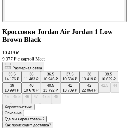
Кроссовки Jordan Air Jordan 1 Low
Brown Black
10 419 ₽
9 377 ₽
с картой Meet
Размерная сетка
35.5
36
36.5
37.5
38
38.5
14 176 ₽
11 483 ₽
10 946 ₽
10 534 ₽
10 419 ₽
10 629 ₽
39
40
40.5
41
42
42.5
44
--
--
10 994 ₽
10 678 ₽
13 792 ₽
13 709 ₽
22 064 ₽
45
45.5
46
47
47.5
48
--
--
--
--
--
--
Характеристики
Описание
Где мы берем товары?
Как происходит доставка?