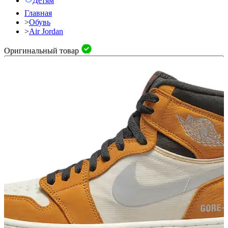
Детям
Главная
>
Обувь
>
Air Jordan
Оригинальный товар