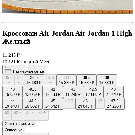
Кроссовки Air Jordan Air Jordan 1 High
Желтый
11 245 ₽
10 121 ₽
с картой Meet
Размерная сетка
35.5
36
36.5
37.5
38
38.5
39
--
--
--
15 389 ₽
15 389 ₽
15 389 ₽
15 389 ₽
40
40.5
41
42
42.5
43
15 050 ₽
13 059 ₽
12 133 ₽
11 245 ₽
12 680 ₽
21 740 ₽
44
44.5
45
45.5
46
47
47.5
--
--
19 140 ₽
20 632 ₽
24 642 ₽
24 845 ₽
27 253 ₽
48
48.5
49.5
50.5
--
--
--
--
Характеристики
Описание