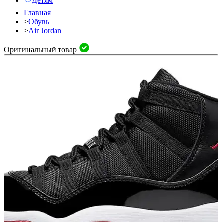
Детям
Главная
>
Обувь
>
Air Jordan
Оригинальный товар