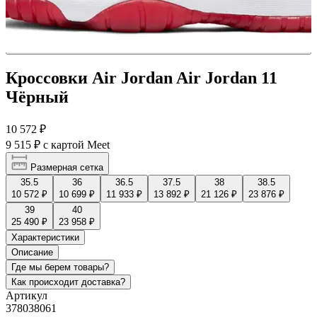
Кроссовки Air Jordan Air Jordan 11
Чёрный
10 572 ₽
9 515 ₽
с картой Meet
Размерная сетка
35.5
36
36.5
37.5
38
38.5
10 572 ₽
10 699 ₽
11 933 ₽
13 892 ₽
21 126 ₽
23 876 ₽
39
40
25 490 ₽
23 958 ₽
Характеристики
Описание
Где мы берем товары?
Как происходит доставка?
Артикул
378038061