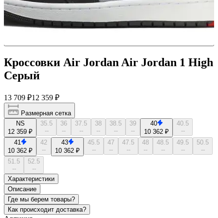
Кроссовки Air Jordan Air Jordan 1 High
Серый
13 709 ₽
12 359 ₽
Размерная сетка
NS
35.5
36
37.5
38
38.5
39
40
40.5
--
--
--
--
--
--
--
12 359 ₽
10 362 ₽
41
42
43
45.5
47
47.5
48
48.5
49.5
50.5
--
--
--
--
--
--
--
--
10 362 ₽
10 362 ₽
51.5
52.5
--
--
Характеристики
Описание
Где мы берем товары?
Как происходит доставка?