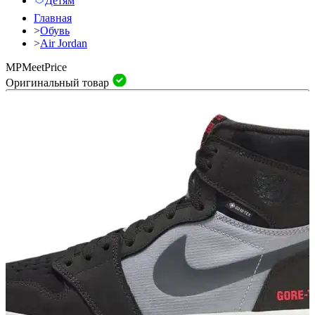
Детям
Главная
>
Обувь
>
Air Jordan
MP
Meet
Price
Оригинальный товар