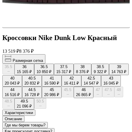
Кроссовки Nike Dunk Low Красный
13 519 ₽
8 376 ₽
Размерная сетка
35.5
36
36.5
37.5
38
38.5
39
--
15 165 ₽
10 850 ₽
15 317 ₽
8 376 ₽
9 322 ₽
14 763 ₽
40
40.5
41
42
42.5
43
20 043 ₽
20 832 ₽
16 590 ₽
16 411 ₽
14 547 ₽
16 045 ₽
44
44.5
45
45.5
46
47
47.5
48
--
--
--
--
16 516 ₽
16 728 ₽
20 986 ₽
26 865 ₽
48.5
49.5
50.5
--
--
21 096 ₽
Характеристики
Описание
Где мы берем товары?
Как происходит доставка?