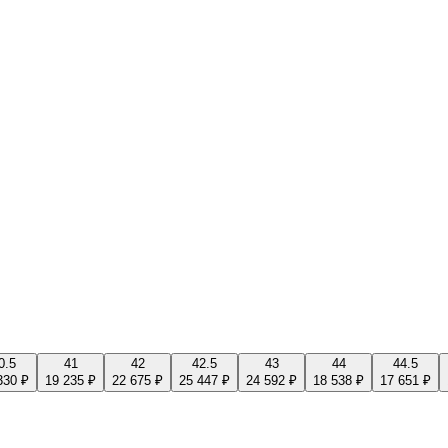
0.5
41
42
42.5
43
44
44.5
330 ₽
19 235 ₽
22 675 ₽
25 447 ₽
24 592 ₽
18 538 ₽
17 651 ₽