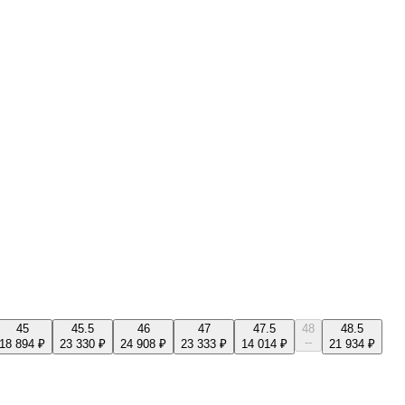
45
45.5
46
47
47.5
48
48.5
--
18 894 ₽
23 330 ₽
24 908 ₽
23 333 ₽
14 014 ₽
21 934 ₽