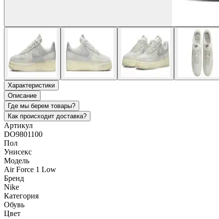
Характеристики
Описание
Где мы берем товары?
Как происходит доставка?
Артикул
DO9801100
Пол
Унисекс
Модель
Air Force 1 Low
Бренд
Nike
Категория
Обувь
Цвет