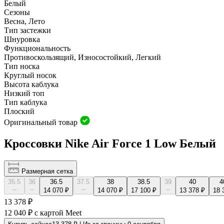
Белый
Сезоны
Весна, Лето
Тип застежки
Шнуровка
Функциональность
Противоскользящий, Износостойкий, Легкий
Тип носка
Круглый носок
Высота каблука
Низкий топ
Тип каблука
Плоский
Оригинальный товар
Кроссовки Nike Air Force 1 Low Белый
Размерная сетка
35.5
36
36.5
37.5
38
38.5
39
40
4
--
--
--
--
14 070 ₽
14 070 ₽
17 100 ₽
13 378 ₽
18 
13 378 ₽
12 040 ₽
с картой Meet