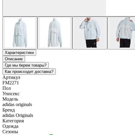
Характеристики
Описание
Где мы берем товары?
Как происходит доставка?
Артикул
FM2271
Пол
Унисекс
Модель
adidas originals
Бренд
adidas Originals
Категория
Одежда
Сезоны