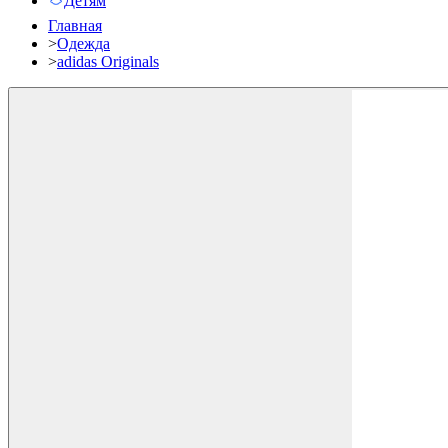
Детям
Главная
>
Одежда
>
adidas Originals