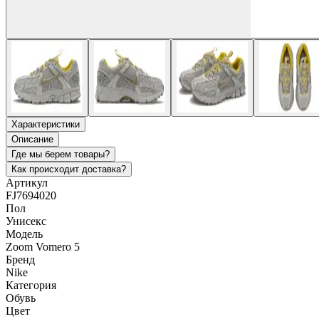
Характеристики
Описание
Где мы берем товары?
Как происходит доставка?
Артикул
FJ7694020
Пол
Унисекс
Модель
Zoom Vomero 5
Бренд
Nike
Категория
Обувь
Цвет