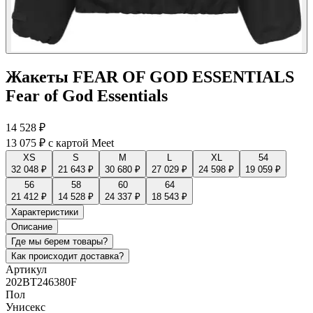
Жакеты FEAR OF GOD ESSENTIALS
Fear of God Essentials
14 528 ₽
13 075 ₽
с картой Meet
XS
S
M
L
XL
54
32 048 ₽
21 643 ₽
30 680 ₽
27 029 ₽
24 598 ₽
19 059 ₽
56
58
60
64
21 412 ₽
14 528 ₽
24 337 ₽
18 543 ₽
Характеристики
Описание
Где мы берем товары?
Как происходит доставка?
Артикул
202BT246380F
Пол
Унисекс