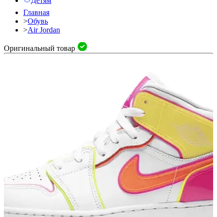
Детям
Главная
>
Обувь
>
Air Jordan
Оригинальный товар