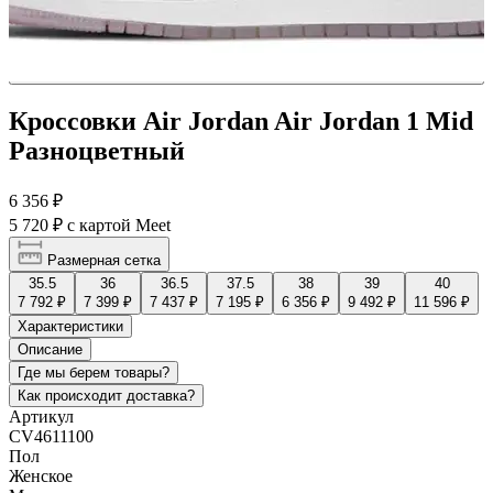
Кроссовки Air Jordan Air Jordan 1 Mid
Разноцветный
6 356 ₽
5 720 ₽
с картой Meet
Размерная сетка
35.5
36
36.5
37.5
38
39
40
7 792 ₽
7 399 ₽
7 437 ₽
7 195 ₽
6 356 ₽
9 492 ₽
11 596 ₽
Характеристики
Описание
Где мы берем товары?
Как происходит доставка?
Артикул
CV4611100
Пол
Женское