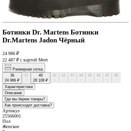
Ботинки Dr. Martens Ботинки
Dr.Martens Jadon Чёрный
24 986 ₽
22 487 ₽
с картой Meet
Размерная сетка
36
37
40
41
42
43
44
45
46
47
48
--
--
--
--
--
--
--
--
--
24 986 ₽
28 108 ₽
Характеристики
Описание
Где мы берем товары?
Как происходит доставка?
Артикул
25566001
Пол
Женское