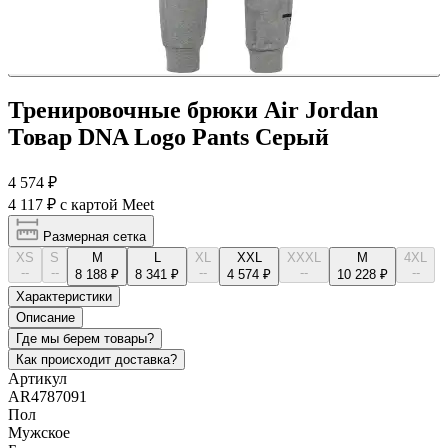
Тренировочные брюки Air Jordan
Товар DNA Logo Pants Серый
4 574 ₽
4 117 ₽
с картой Meet
Размерная сетка
XS
S
M
L
XL
XXL
XXXL
М
4XL
--
--
--
--
--
8 188 ₽
8 341 ₽
4 574 ₽
10 228 ₽
Характеристики
Описание
Где мы берем товары?
Как происходит доставка?
Артикул
AR4787091
Пол
Мужское