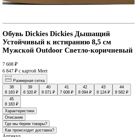
Обувь Dickies Dickies Дышащий
Устойчивый к истиранию 8,5 см
Мужской Outdoor Светло-коричневый
7 608 ₽
6 847 ₽
с картой Meet
Размерная сетка
38
39
40
41
42
43
44
8 183 ₽
8 320 ₽
8 071 ₽
7 608 ₽
8 094 ₽
8 124 ₽
8 582 ₽
45
8 183 ₽
Характеристики
Описание
Где мы берем товары?
Как происходит доставка?
Артикул