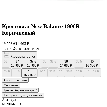
Кроссовки New Balance 1906R
Коричневый
19 553 ₽
14 665 ₽
13 199 ₽
с картой Meet
Размерная сетка
36
37
37.5
38
38.5
39
39.5
40
--
--
--
--
18 969 ₽
18 969 ₽
14 665 ₽
16 336 ₽
40.5
41.5
42
42.5
44.5
45
45.5
46.5
47
47.5
--
--
--
--
--
--
--
--
--
15 745 ₽
Характеристики
Описание
Где мы берем товары?
Как происходит доставка?
Артикул
M1906ROB