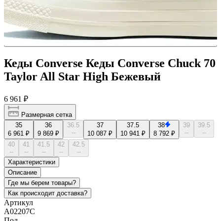
Кеды Converse Кеды Converse Chuck 70
Taylor All Star High Бежевый
6 961 ₽
Размерная сетка
35
36
36.5
37
37.5
38
39
39.5
--
--
--
6 961 ₽
9 869 ₽
10 087 ₽
10 941 ₽
8 792 ₽
40
41
41.5
42
42.5
--
--
--
--
--
Характеристики
Описание
Где мы берем товары?
Как происходит доставка?
Артикул
A02207C
Пол