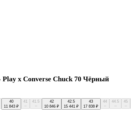
 Play x Converse Chuck 70 Чёрный
40
41
41.5
42
42.5
43
44
44.5
45
--
--
--
--
--
11 843 ₽
10 846 ₽
15 441 ₽
17 838 ₽