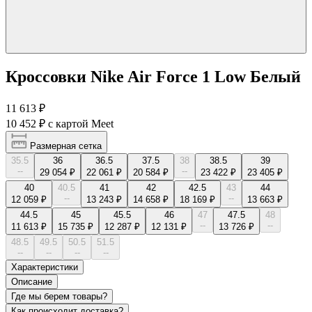
Кроссовки Nike Air Force 1 Low Белый
11 613 ₽
10 452 ₽
с картой Meet
Размерная сетка
35.5
36
36.5
37.5
38
38.5
39
--
--
29 054 ₽
22 061 ₽
20 584 ₽
23 422 ₽
23 405 ₽
40
40.5
41
42
42.5
43
44
--
--
12 059 ₽
13 243 ₽
14 658 ₽
18 169 ₽
13 663 ₽
44.5
45
45.5
46
47
47.5
48
--
--
11 613 ₽
15 735 ₽
12 287 ₽
12 131 ₽
13 726 ₽
48.5
49.5
50.5
51.5
--
--
--
--
Характеристики
Описание
Где мы берем товары?
Как происходит доставка?