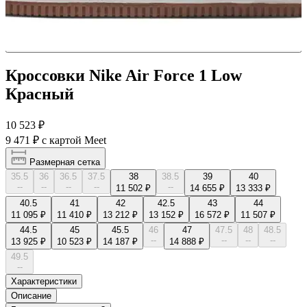
Кроссовки Nike Air Force 1 Low
Красный
10 523 ₽
9 471 ₽
с картой Meet
Размерная сетка
35.5
36
36.5
37.5
38
38.5
39
40
--
--
--
--
--
11 502 ₽
14 655 ₽
13 333 ₽
40.5
41
42
42.5
43
44
11 095 ₽
11 410 ₽
13 212 ₽
13 152 ₽
16 572 ₽
11 507 ₽
44.5
45
45.5
46
47
47.5
48
48.5
--
--
--
--
13 925 ₽
10 523 ₽
14 187 ₽
14 888 ₽
49.5
--
Характеристики
Описание