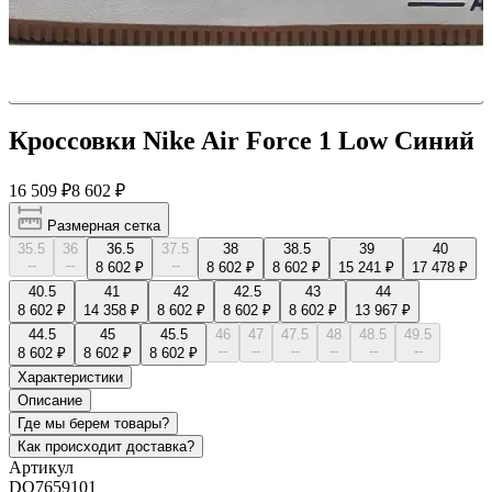
Кроссовки Nike Air Force 1 Low Синий
16 509 ₽
8 602 ₽
Размерная сетка
35.5
36
36.5
37.5
38
38.5
39
40
--
--
--
8 602 ₽
8 602 ₽
8 602 ₽
15 241 ₽
17 478 ₽
40.5
41
42
42.5
43
44
8 602 ₽
14 358 ₽
8 602 ₽
8 602 ₽
8 602 ₽
13 967 ₽
44.5
45
45.5
46
47
47.5
48
48.5
49.5
--
--
--
--
--
--
8 602 ₽
8 602 ₽
8 602 ₽
Характеристики
Описание
Где мы берем товары?
Как происходит доставка?
Артикул
DQ7659101