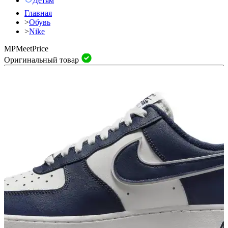
Детям
Главная
>
Обувь
>
Nike
MP
Meet
Price
Оригинальный товар