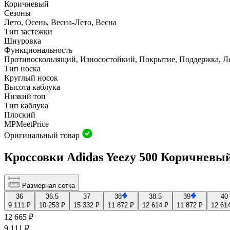
Коричневый
Сезоны
Лето, Осень, Весна-Лето, Весна
Тип застежки
Шнуровка
Функциональность
Противоскользящий, Износостойкий, Покрытие, Поддержка, Л
Тип носка
Круглый носок
Высота каблука
Низкий топ
Тип каблука
Плоский
MP
Meet
Price
Оригинальный товар
Кроссовки Adidas Yeezy 500 Коричневы
Размерная сетка
36
36.5
37
38
38.5
39
40
9 111 ₽
10 253 ₽
15 332 ₽
11 872 ₽
12 614 ₽
11 872 ₽
12 61
12 665 ₽
9 111 ₽