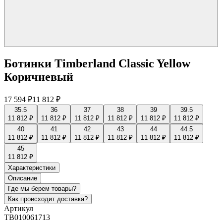
Ботинки Timberland Classic Yellow
Коричневый
17 594 ₽
11 812 ₽
35.5
36
37
38
39
39.5
11 812 ₽
11 812 ₽
11 812 ₽
11 812 ₽
11 812 ₽
11 812 ₽
40
41
42
43
44
44.5
11 812 ₽
11 812 ₽
11 812 ₽
11 812 ₽
11 812 ₽
11 812 ₽
45
11 812 ₽
Характеристики
Описание
Где мы берем товары?
Как происходит доставка?
Артикул
TB010061713