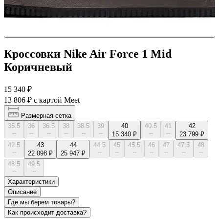
Кроссовки Nike Air Force 1 Mid
Коричневый
15 340 ₽
13 806 ₽
с картой Meet
Размерная сетка
35.5
36
36.5
38
38.5
39
40
40.5
41
42
--
--
--
--
--
--
--
--
15 340 ₽
23 799 ₽
42.5
43
44
44.5
45
45.5
46
47
47.5
48
--
--
--
--
--
--
--
--
22 098 ₽
25 947 ₽
48.5
49.5
--
--
Характеристики
Описание
Где мы берем товары?
Как происходит доставка?