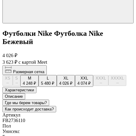
Футболки Nike Футболка Nike
Бежевый
4 026 ₽
3 623 ₽
с картой Meet
Размерная сетка
XS
S
M
L
XL
XXL
XXXL
XXXXL
--
--
--
--
4 248 ₽
5 480 ₽
4 026 ₽
4 074 ₽
Характеристики
Описание
Где мы берем товары?
Как происходит доставка?
Артикул
FB2736110
Пол
Унисекс