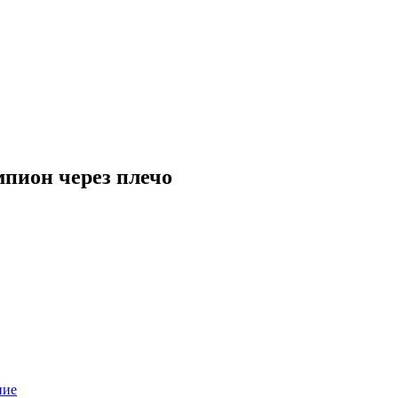
пион через плечо
ние