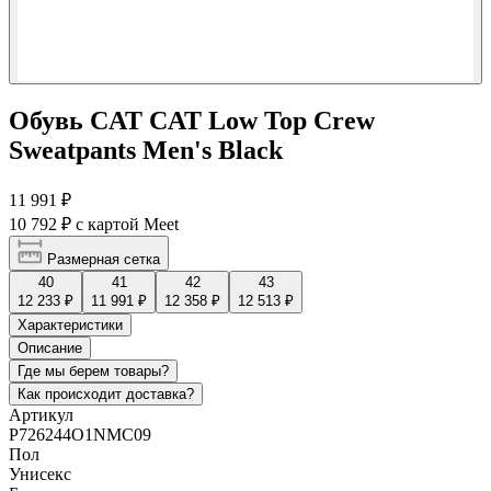
Обувь CAT CAT Low Top Crew
Sweatpants Men's Black
11 991 ₽
10 792 ₽
с картой Meet
Размерная сетка
40
41
42
43
12 233 ₽
11 991 ₽
12 358 ₽
12 513 ₽
Характеристики
Описание
Где мы берем товары?
Как происходит доставка?
Артикул
P726244O1NMC09
Пол
Унисекс