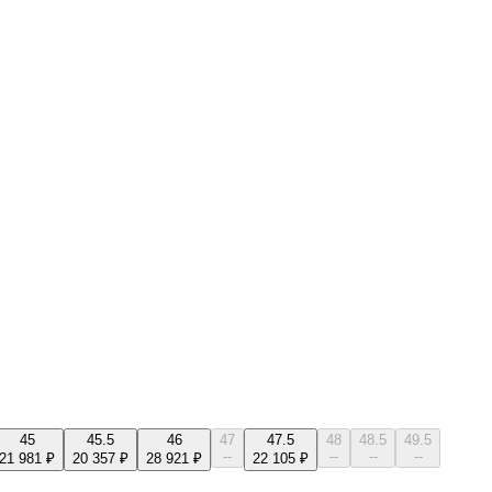
45
45.5
46
47
47.5
48
48.5
49.5
--
--
--
--
21 981 ₽
20 357 ₽
28 921 ₽
22 105 ₽