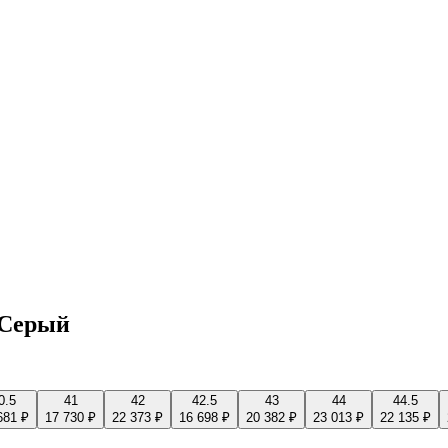
h Серый
0.5
41
42
42.5
43
44
44.5
681 ₽
17 730 ₽
22 373 ₽
16 698 ₽
20 382 ₽
23 013 ₽
22 135 ₽