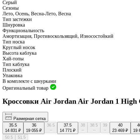
Серый
Сезоны
Лето, Осень, Весна-Лето, Весна
Тип застежки
Шнуровка
Функциональность
Амортизация, Противоскользящий, Износостойкий
Тип носка
Круглый носок
Высота каблука
Хай-топы
Тип каблука
Плоский
Упаковка
В комплекте с шнурками
Оригинальный товар
Кроссовки Air Jordan Air Jordan 1 Hig
Размерная сетка
35.5
36
36.5
37.5
38
38.5
39
40
4
--
--
--
--
14 831 ₽
19 055 ₽
14 771 ₽
23 469 ₽
19 
50.5
51.5