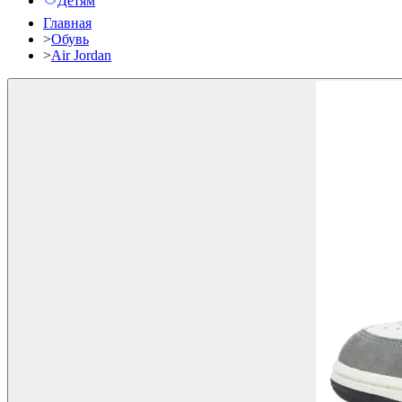
Детям
Главная
>
Обувь
>
Air Jordan