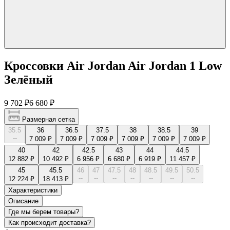
Кроссовки Air Jordan Air Jordan 1 Low
Зелёный
9 702 ₽
6 680 ₽
Размерная сетка
35.5
36
36.5
37.5
38
38.5
39
--
7 009 ₽
7 009 ₽
7 009 ₽
7 009 ₽
7 009 ₽
7 009 ₽
40
42
42.5
43
44
44.5
12 882 ₽
10 492 ₽
6 956 ₽
6 680 ₽
6 919 ₽
11 457 ₽
45
45.5
46
47
47.5
48
48.5
49.5
50.5
--
--
--
--
--
--
--
12 224 ₽
18 413 ₽
Характеристики
Описание
Где мы берем товары?
Как происходит доставка?