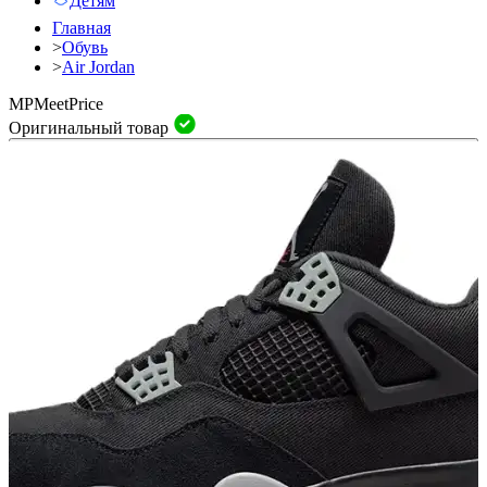
Детям
Главная
>
Обувь
>
Air Jordan
MP
Meet
Price
Оригинальный товар