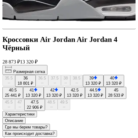
Кроссовки Air Jordan Air Jordan 4
Чёрный
28 873 ₽
13 320 ₽
Размерная сетка
35.5
36
36.5
37.5
38
38.5
39
40
--
--
--
--
--
18 801 ₽
13 320 ₽
13 320 ₽
40.5
41
42
42.5
44.5
45
25 441 ₽
13 320 ₽
13 320 ₽
13 320 ₽
13 320 ₽
28 533 ₽
45.5
47
47.5
48.5
49.5
--
--
--
--
22 906 ₽
Характеристики
Описание
Где мы берем товары?
Как происходит доставка?