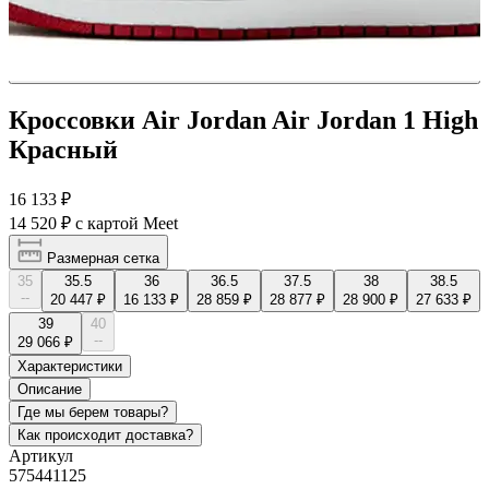
Кроссовки Air Jordan Air Jordan 1 High
Красный
16 133 ₽
14 520 ₽
с картой Meet
Размерная сетка
35
35.5
36
36.5
37.5
38
38.5
--
20 447 ₽
16 133 ₽
28 859 ₽
28 877 ₽
28 900 ₽
27 633 ₽
39
40
--
29 066 ₽
Характеристики
Описание
Где мы берем товары?
Как происходит доставка?
Артикул
575441125