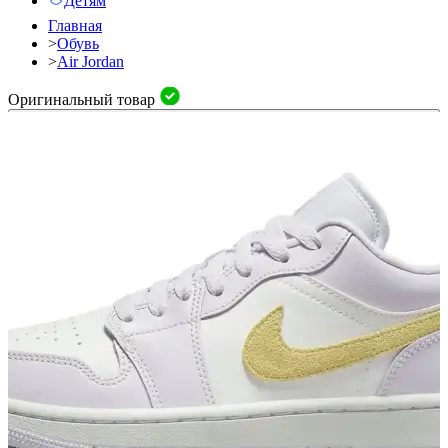
Детям
Главная
>
Обувь
>
Air Jordan
Оригинальный товар