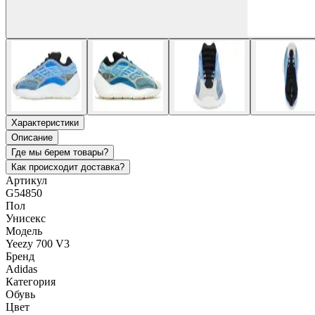
Характеристики
Описание
Где мы берем товары?
Как происходит доставка?
Артикул
G54850
Пол
Унисекс
Модель
Yeezy 700 V3
Бренд
Adidas
Категория
Обувь
Цвет