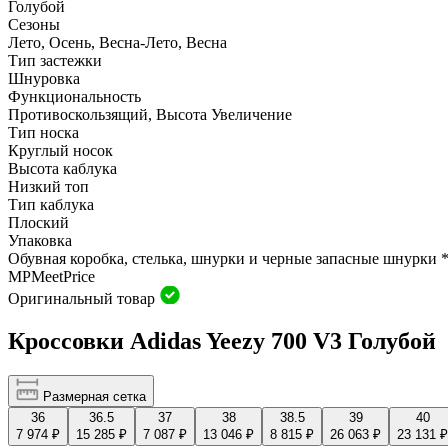
Голубой
Сезоны
Лето, Осень, Весна-Лето, Весна
Тип застежки
Шнуровка
Функциональность
Противоскользящий, Высота Увеличение
Тип носка
Круглый носок
Высота каблука
Низкий топ
Тип каблука
Плоский
Упаковка
Обувная коробка, стелька, шнурки и черные запасные шнурки *
MP
Meet
Price
Оригинальный товар
Кроссовки Adidas Yeezy 700 V3 Голубой
Размерная сетка
36
36.5
37
38
38.5
39
40
7 974 ₽
15 285 ₽
7 087 ₽
13 046 ₽
8 815 ₽
26 063 ₽
23 131 ₽