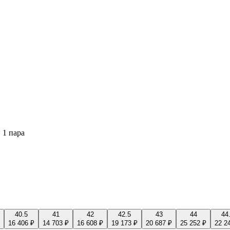
 1 пара
40.5
41
42
42.5
43
44
44
16 406 ₽
14 703 ₽
16 608 ₽
19 173 ₽
20 687 ₽
25 252 ₽
22 2