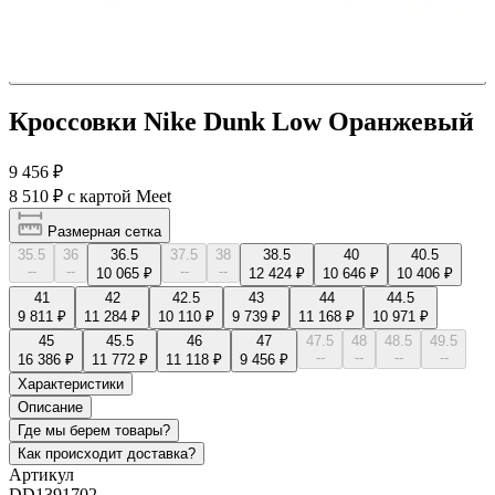
Кроссовки Nike Dunk Low Оранжевый
9 456 ₽
8 510 ₽
с картой Meet
Размерная сетка
35.5
36
36.5
37.5
38
38.5
40
40.5
--
--
--
--
10 065 ₽
12 424 ₽
10 646 ₽
10 406 ₽
41
42
42.5
43
44
44.5
9 811 ₽
11 284 ₽
10 110 ₽
9 739 ₽
11 168 ₽
10 971 ₽
45
45.5
46
47
47.5
48
48.5
49.5
--
--
--
--
16 386 ₽
11 772 ₽
11 118 ₽
9 456 ₽
Характеристики
Описание
Где мы берем товары?
Как происходит доставка?
Артикул
DD1391702