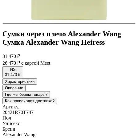
Сумки через плечо Alexander Wang
Сумка Alexander Wang Heiress
31 470 ₽
26 470 ₽
с картой Meet
NS
31 470 ₽
Характеристики
Описание
Где мы берем товары?
Как происходит доставка?
Артикул
20421R70T747
Пол
Унисекс
Бренд
Alexander Wang