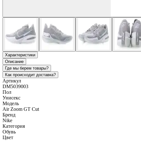
Характеристики
Описание
Где мы берем товары?
Как происходит доставка?
Артикул
DM5039003
Пол
Унисекс
Модель
Air Zoom GT Cut
Бренд
Nike
Категория
Обувь
Цвет