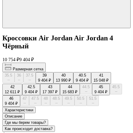
Кроссовки Air Jordan Air Jordan 4
Чёрный
10 754 ₽
9 404 ₽
Размерная сетка
35.5
36
37.5
39
40
40.5
41
--
--
--
9 404 ₽
13 990 ₽
9 404 ₽
15 048 ₽
42
42.5
43
44
44.5
45
45.5
--
--
12 611 ₽
9 404 ₽
17 397 ₽
15 683 ₽
9 404 ₽
46
47
47.5
48
48.5
49.5
50.5
51.5
--
--
--
--
--
--
--
9 404 ₽
Характеристики
Описание
Где мы берем товары?
Как происходит доставка?