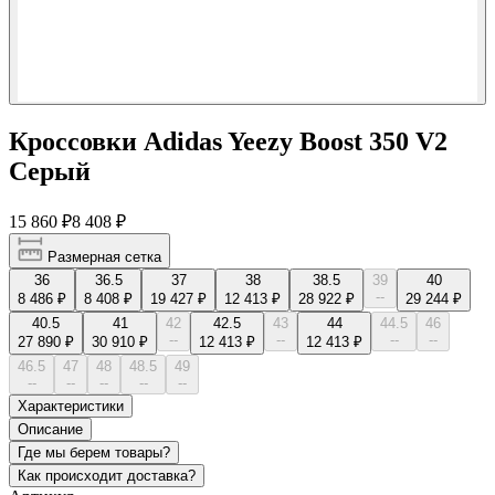
Кроссовки Adidas Yeezy Boost 350 V2
Серый
15 860 ₽
8 408 ₽
Размерная сетка
36
36.5
37
38
38.5
39
40
--
8 486 ₽
8 408 ₽
19 427 ₽
12 413 ₽
28 922 ₽
29 244 ₽
40.5
41
42
42.5
43
44
44.5
46
--
--
--
--
27 890 ₽
30 910 ₽
12 413 ₽
12 413 ₽
46.5
47
48
48.5
49
--
--
--
--
--
Характеристики
Описание
Где мы берем товары?
Как происходит доставка?