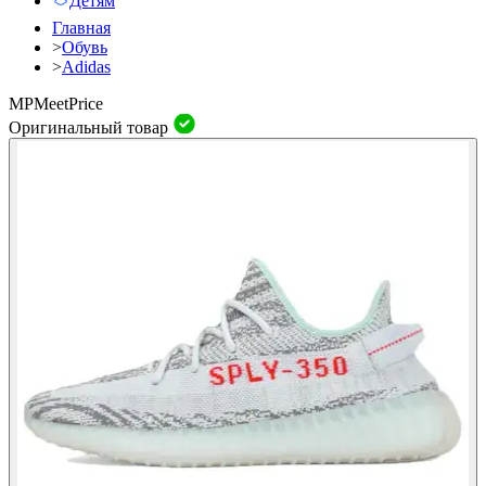
Детям
Главная
>
Обувь
>
Adidas
MP
Meet
Price
Оригинальный товар