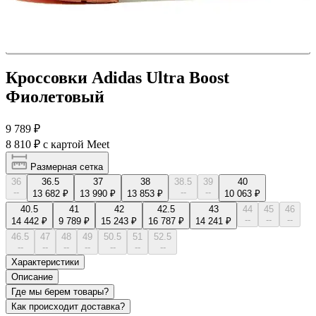
Кроссовки Adidas Ultra Boost
Фиолетовый
9 789 ₽
8 810 ₽
с картой Meet
Размерная сетка
36
36.5
37
38
38.5
39
40
--
--
--
13 682 ₽
13 990 ₽
13 853 ₽
10 063 ₽
40.5
41
42
42.5
43
44
45
46
--
--
--
14 442 ₽
9 789 ₽
15 243 ₽
16 787 ₽
14 241 ₽
46.5
47
48
49
50.5
51
52.5
--
--
--
--
--
--
--
Характеристики
Описание
Где мы берем товары?
Как происходит доставка?