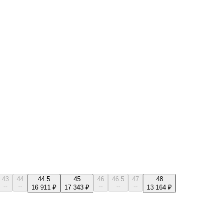
43
44
44.5
45
46
46.5
47
48
--
--
--
--
--
16 911 ₽
17 343 ₽
13 164 ₽