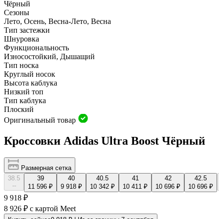
Чёрный
Сезоны
Лето, Осень, Весна-Лето, Весна
Тип застежки
Шнуровка
Функциональность
Износостойкий, Дышащий
Тип носка
Круглый носок
Высота каблука
Низкий топ
Тип каблука
Плоский
Оригинальный товар
Кроссовки Adidas Ultra Boost Чёрный
Размерная сетка
38.5
39
40
40.5
41
42
42.5
--
11 596 ₽
9 918 ₽
10 342 ₽
10 411 ₽
10 696 ₽
10 696 ₽
9 918 ₽
8 926 ₽
с картой Meet