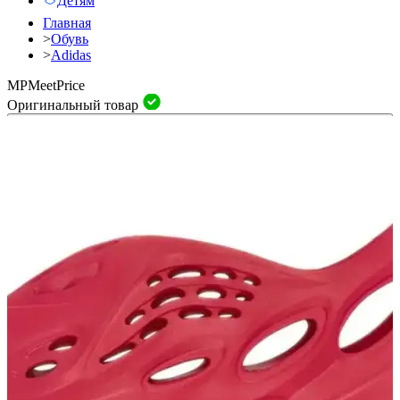
Детям
Главная
>
Обувь
>
Adidas
MP
Meet
Price
Оригинальный товар