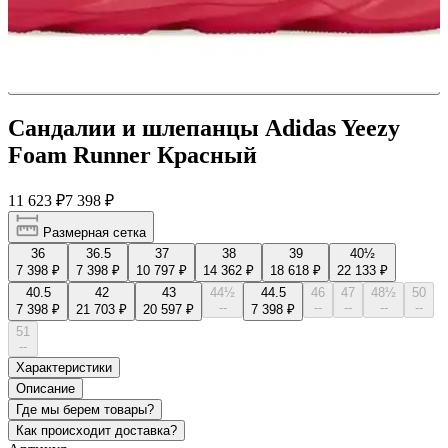
Сандалии и шлепанцы Adidas Yeezy
Foam Runner Красный
11 623 ₽
7 398 ₽
Размерная сетка
36
36.5
37
38
39
40½
7 398 ₽
7 398 ₽
10 797 ₽
14 362 ₽
18 618 ₽
22 133 ₽
40.5
42
43
44½
44.5
46
47
48½
50
--
--
--
--
--
7 398 ₽
21 703 ₽
20 597 ₽
7 398 ₽
51
--
Характеристики
Описание
Где мы берем товары?
Как происходит доставка?