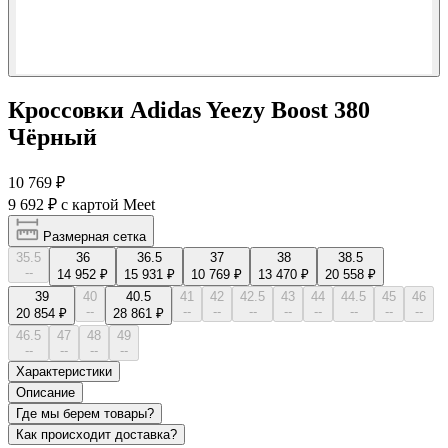
Кроссовки Adidas Yeezy Boost 380
Чёрный
10 769 ₽
9 692 ₽
с картой Meet
Размерная сетка
35.5
36
36.5
37
38
38.5
--
14 952 ₽
15 931 ₽
10 769 ₽
13 470 ₽
20 558 ₽
39
40
40.5
41
42
42.5
43
44
44.5
45
46
--
--
--
--
--
--
--
--
--
20 854 ₽
28 861 ₽
46.5
47
48
49
--
--
--
--
Характеристики
Описание
Где мы берем товары?
Как происходит доставка?