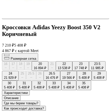
Кроссовки Adidas Yeezy Boost 350 V2
Коричневый
7 210 ₽
5 408 ₽
4 867 ₽
с картой Meet
Размерная сетка
16
17
18
19
20
21
22
23
23.5
--
--
--
--
--
16 894 ₽
13 538 ₽
17 748 ₽
11 985 ₽
24
25
25.5
26
26.5
27
28
29
--
--
--
21 929 ₽
16 476 ₽
19 566 ₽
5 408 ₽
5 408 ₽
30
31
32
33
34
35
5 408 ₽
5 408 ₽
5 408 ₽
5 408 ₽
5 408 ₽
5 408 ₽
Характеристики
Описание
Где мы берем товары?
Как происходит доставка?