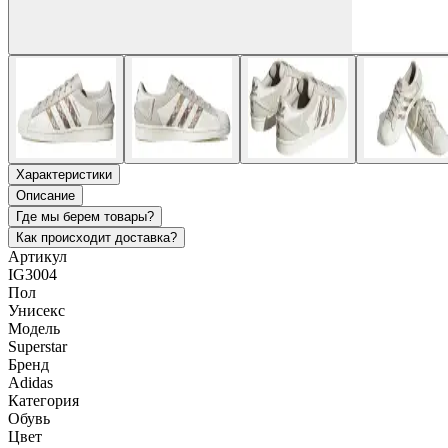
Характеристики
Описание
Где мы берем товары?
Как происходит доставка?
Артикул
IG3004
Пол
Унисекс
Модель
Superstar
Бренд
Adidas
Категория
Обувь
Цвет