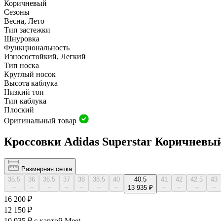
Коричневый
Сезоны
Весна, Лето
Тип застежки
Шнуровка
Функциональность
Износостойкий, Легкий
Тип носка
Круглый носок
Высота каблука
Низкий топ
Тип каблука
Плоский
Оригинальный товар
Кроссовки Adidas Superstar Коричневы
Размерная сетка
35.5
36
36.5
37
38
38.5
40
40.5
41
42
42.5
43
--
--
--
--
--
--
--
--
--
--
--
13 935 ₽
16 200 ₽
12 150 ₽
10 935 ₽
с картой Meet